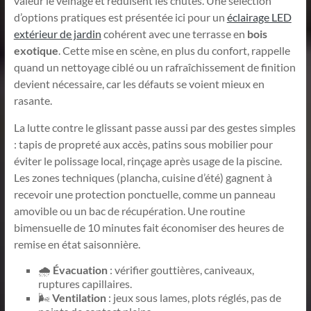
valeur le veinage et réduisent les chutes. Une sélection
d’options pratiques est présentée ici pour un
éclairage LED
extérieur de jardin
cohérent avec une terrasse en
bois
exotique
. Cette mise en scène, en plus du confort, rappelle
quand un nettoyage ciblé ou un rafraîchissement de finition
devient nécessaire, car les défauts se voient mieux en
rasante.
La lutte contre le glissant passe aussi par des gestes simples
: tapis de propreté aux accès, patins sous mobilier pour
éviter le polissage local, rinçage après usage de la piscine.
Les zones techniques (plancha, cuisine d’été) gagnent à
recevoir une protection ponctuelle, comme un panneau
amovible ou un bac de récupération. Une routine
bimensuelle de 10 minutes fait économiser des heures de
remise en état saisonnière.
🌧️
Évacuation
: vérifier gouttières, caniveaux,
ruptures capillaires.
🌬️
Ventilation
: jeux sous lames, plots réglés, pas de