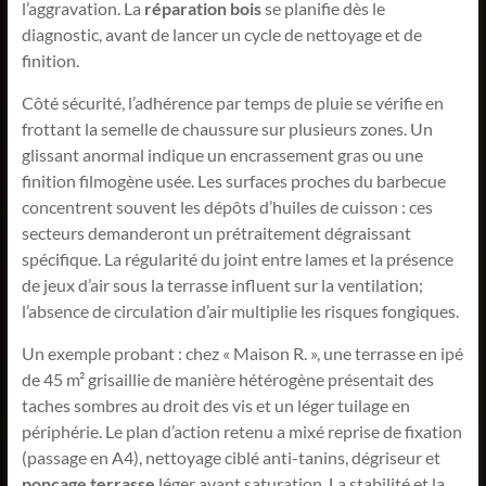
l’aggravation. La
réparation bois
se planifie dès le
diagnostic, avant de lancer un cycle de nettoyage et de
finition.
Côté sécurité, l’adhérence par temps de pluie se vérifie en
frottant la semelle de chaussure sur plusieurs zones. Un
glissant anormal indique un encrassement gras ou une
finition filmogène usée. Les surfaces proches du barbecue
concentrent souvent les dépôts d’huiles de cuisson : ces
secteurs demanderont un prétraitement dégraissant
spécifique. La régularité du joint entre lames et la présence
de jeux d’air sous la terrasse influent sur la ventilation;
l’absence de circulation d’air multiplie les risques fongiques.
Un exemple probant : chez « Maison R. », une terrasse en ipé
de 45 m² grisaillie de manière hétérogène présentait des
taches sombres au droit des vis et un léger tuilage en
périphérie. Le plan d’action retenu a mixé reprise de fixation
(passage en A4), nettoyage ciblé anti-tanins, dégriseur et
ponçage terrasse
léger avant saturation. La stabilité et la