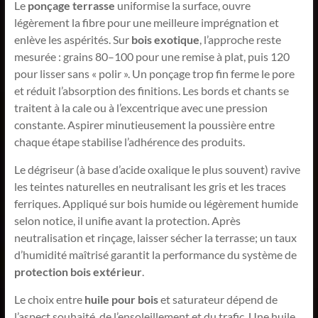
Le
ponçage terrasse
uniformise la surface, ouvre
légèrement la fibre pour une meilleure imprégnation et
enlève les aspérités. Sur
bois exotique
, l’approche reste
mesurée : grains 80–100 pour une remise à plat, puis 120
pour lisser sans « polir ». Un ponçage trop fin ferme le pore
et réduit l’absorption des finitions. Les bords et chants se
traitent à la cale ou à l’excentrique avec une pression
constante. Aspirer minutieusement la poussière entre
chaque étape stabilise l’adhérence des produits.
Le dégriseur (à base d’acide oxalique le plus souvent) ravive
les teintes naturelles en neutralisant les gris et les traces
ferriques. Appliqué sur bois humide ou légèrement humide
selon notice, il unifie avant la protection. Après
neutralisation et rinçage, laisser sécher la terrasse; un taux
d’humidité maîtrisé garantit la performance du système de
protection bois extérieur
.
Le choix entre
huile pour bois
et saturateur dépend de
l’aspect souhaité, de l’ensoleillement et du trafic. Une huile