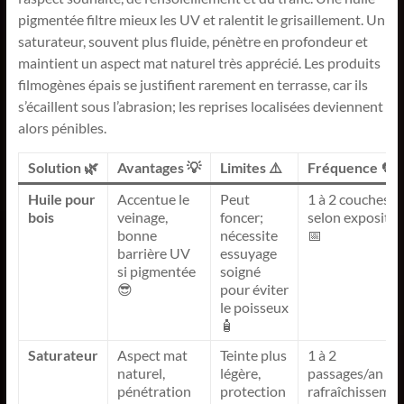
pigmentée filtre mieux les UV et ralentit le grisaillement. Un
saturateur, souvent plus fluide, pénètre en profondeur et
maintient un aspect mat naturel très apprécié. Les produits
filmogènes épais se justifient rarement en terrasse, car ils
s’écaillent sous l’abrasion; les reprises localisées deviennent
alors pénibles.
Solution 🌿
Avantages 💡
Limites ⚠️
Fréquence 🔁
Huile pour
Accentue le
Peut
1 à 2 couches/a
bois
veinage,
foncer;
selon expositio
bonne
nécessite
📅
barrière UV
essuyage
si pigmentée
soigné
😎
pour éviter
le poisseux
🧴
Saturateur
Aspect mat
Teinte plus
1 à 2
naturel,
légère,
passages/an en
pénétration
protection
rafraîchisseme