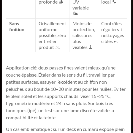
profonde 🪵
UV
local 🔧
variable
🌤️
Sans
Grisaillement
Moins de
Contrôles
finition
uniforme
protection,
réguliers +
possible, zéro
salissures
nettoyages
entretien
plus
ciblés 👀
produit 🌫️
visibles 🧹
Application clé: deux passes fines valent mieux qu’une
couche épaisse. Étaler dans le sens du fil, travailler par
petites surfaces, essuyer l’excédent au chiffon non
pelucheux au bout de 10–20 minutes pour les huiles. Éviter
le plein soleil et les supports chauds; viser 15–25 °C,
hygrométrie modérée et 24 h sans pluie. Sur bois très
tanniques (ipé), un test sur une lame discrète valide la
compatibilité et la teinte.
Un cas emblématique : sur un deck en cumaru exposé plein