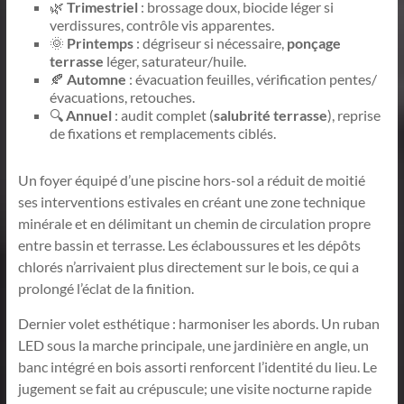
🌿
Trimestriel
: brossage doux, biocide léger si
verdissures, contrôle vis apparentes.
🌞
Printemps
: dégriseur si nécessaire,
ponçage
terrasse
léger, saturateur/huile.
🍂
Automne
: évacuation feuilles, vérification pentes/
évacuations, retouches.
🔍
Annuel
: audit complet (
salubrité terrasse
), reprise
de fixations et remplacements ciblés.
Un foyer équipé d’une piscine hors-sol a réduit de moitié
ses interventions estivales en créant une zone technique
minérale et en délimitant un chemin de circulation propre
entre bassin et terrasse. Les éclaboussures et les dépôts
chlorés n’arrivaient plus directement sur le bois, ce qui a
prolongé l’éclat de la finition.
Dernier volet esthétique : harmoniser les abords. Un ruban
LED sous la marche principale, une jardinière en angle, un
banc intégré en bois assorti renforcent l’identité du lieu. Le
jugement se fait au crépuscule; une visite nocturne rapide