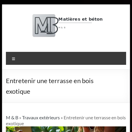
Aller
au
contenu
M
&
Menu
B
Matières
Entretenir une terrasse en bois
et
exotique
béton
M & B
»
Travaux extérieurs
» Entretenir une terrasse en bois
exotique