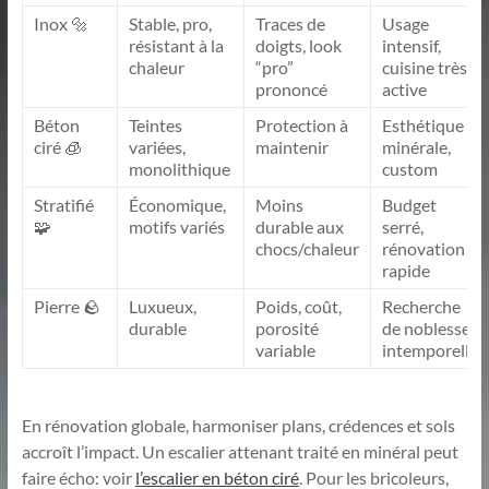
Inox 🔩
Stable, pro,
Traces de
Usage
résistant à la
doigts, look
intensif,
chaleur
“pro”
cuisine très
prononcé
active
Béton
Teintes
Protection à
Esthétique
ciré 🧊
variées,
maintenir
minérale,
monolithique
custom
Stratifié
Économique,
Moins
Budget
🧩
motifs variés
durable aux
serré,
chocs/chaleur
rénovation
rapide
Pierre 🪨
Luxueux,
Poids, coût,
Recherche
durable
porosité
de noblesse
variable
intemporelle
En rénovation globale, harmoniser plans, crédences et sols
accroît l’impact. Un escalier attenant traité en minéral peut
faire écho: voir
l’escalier en béton ciré
. Pour les bricoleurs,