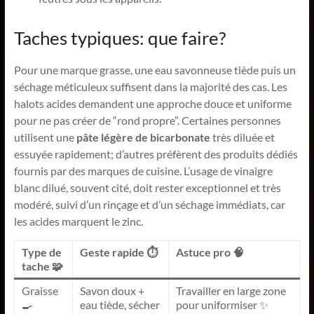
Taches typiques: que faire?
Pour une marque grasse, une eau savonneuse tiède puis un
séchage méticuleux suffisent dans la majorité des cas. Les
halots acides demandent une approche douce et uniforme
pour ne pas créer de “rond propre”. Certaines personnes
utilisent une
pâte légère de bicarbonate
très diluée et
essuyée rapidement; d’autres préfèrent des produits dédiés
fournis par des marques de cuisine. L’usage de vinaigre
blanc dilué, souvent cité, doit rester exceptionnel et très
modéré, suivi d’un rinçage et d’un séchage immédiats, car
les acides marquent le zinc.
Type de
Geste rapide ⏱️
Astuce pro 🧠
tache 🧩
Graisse
Savon doux +
Travailler en large zone
🍳
eau tiède, sécher
pour uniformiser ✨