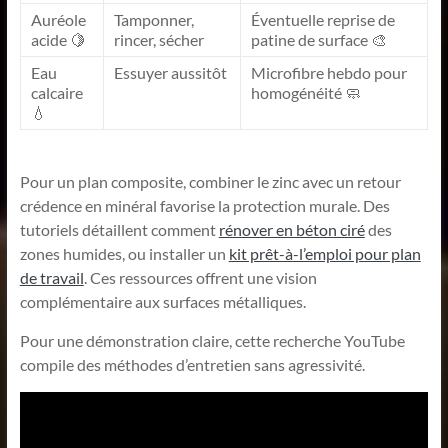
Auréole
Tamponner,
Éventuelle reprise de
acide 🍋
rincer, sécher
patine de surface 🎨
Eau
Essuyer aussitôt
Microfibre hebdo pour
calcaire
homogénéité 🧼
💧
Pour un plan composite, combiner le zinc avec un retour
crédence en minéral favorise la protection murale. Des
tutoriels détaillent comment
rénover en béton ciré
des
zones humides, ou installer un
kit prêt-à-l’emploi pour plan
de travail
. Ces ressources offrent une vision
complémentaire aux surfaces métalliques.
Pour une démonstration claire, cette recherche YouTube
compile des méthodes d’entretien sans agressivité.