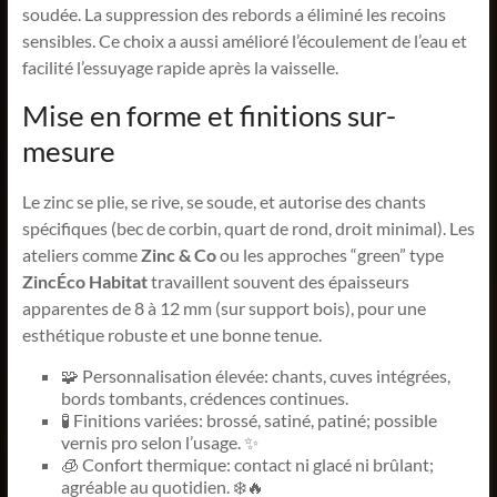
soudée. La suppression des rebords a éliminé les recoins
sensibles. Ce choix a aussi amélioré l’écoulement de l’eau et
facilité l’essuyage rapide après la vaisselle.
Mise en forme et finitions sur-
mesure
Le zinc se plie, se rive, se soude, et autorise des chants
spécifiques (bec de corbin, quart de rond, droit minimal). Les
ateliers comme
Zinc & Co
ou les approches “green” type
ZincÉco Habitat
travaillent souvent des épaisseurs
apparentes de 8 à 12 mm (sur support bois), pour une
esthétique robuste et une bonne tenue.
🧩 Personnalisation élevée: chants, cuves intégrées,
bords tombants, crédences continues.
🧪 Finitions variées: brossé, satiné, patiné; possible
vernis pro selon l’usage. ✨
🧊 Confort thermique: contact ni glacé ni brûlant;
agréable au quotidien. ❄️🔥