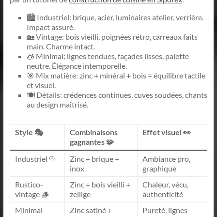
🏙️ Industriel: brique, acier, luminaires atelier, verrière.
Impact assuré.
🏡 Vintage: bois vieilli, poignées rétro, carreaux faits
main. Charme intact.
🧊 Minimal: lignes tendues, façades lisses, palette
neutre. Élégance intemporelle.
🎯 Mix matière: zinc + minéral + bois = équilibre tactile
et visuel.
🍽️ Détails: crédences continues, cuves soudées, chants
au design maîtrisé.
Style 🎭
Combinaisons
Effet visuel 👀
gagnantes 🧩
Industriel 🔩
Zinc + brique +
Ambiance pro,
inox
graphique
Rustico-
Zinc + bois vieilli +
Chaleur, vécu,
vintage 🪵
zellige
authenticité
Minimal
Zinc satiné +
Pureté, lignes