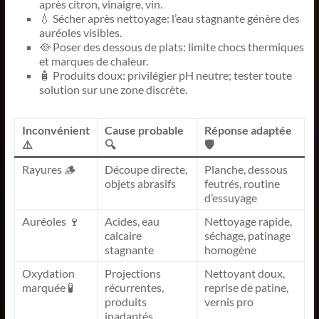
après citron, vinaigre, vin.
💧 Sécher après nettoyage: l’eau stagnante génère des
auréoles visibles.
🥘 Poser des dessous de plats: limite chocs thermiques
et marques de chaleur.
🧴 Produits doux: privilégier pH neutre; tester toute
solution sur une zone discrète.
Inconvénient
Cause probable
Réponse adaptée
⚠️
🔍
🛡️
Rayures 🪵
Découpe directe,
Planche, dessous
objets abrasifs
feutrés, routine
d’essuyage
Auréoles 🍷
Acides, eau
Nettoyage rapide,
calcaire
séchage, patinage
stagnante
homogène
Oxydation
Projections
Nettoyant doux,
marquée 🧪
récurrentes,
reprise de patine,
produits
vernis pro
inadaptés