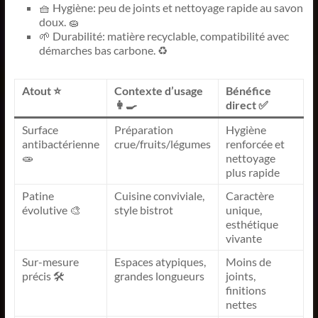
🧺 Hygiène: peu de joints et nettoyage rapide au savon
doux. 🧽
🌱 Durabilité: matière recyclable, compatibilité avec
démarches bas carbone. ♻️
Atout ⭐
Contexte d’usage
Bénéfice
👩‍🍳
direct ✅
Surface
Préparation
Hygiène
antibactérienne
crue/fruits/légumes
renforcée et
🧫
nettoyage
plus rapide
Patine
Cuisine conviviale,
Caractère
évolutive 🎨
style bistrot
unique,
esthétique
vivante
Sur-mesure
Espaces atypiques,
Moins de
précis 🛠️
grandes longueurs
joints,
finitions
nettes