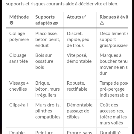
supports et risques courants aide à décider vite et bien.
Méthode
Supports
Atouts ✅
Risques à éviter
⚙️
adaptés 🧱
⚠️
Collage
Placo lisse,
Discret,
Décollement si
polymère
béton peint,
rapide, peu
support
enduit
de trous
gras/poussiéreu
Clouage
Bois sur
Vite posé,
Marques à
sans tête
ossature
démontable
boucher, tenue
bois
moyenne en sol
dur
Vissage +
Brique,
Robuste,
Temps de pose,
chevilles
béton, murs
rectifiable
pré-perçage
irréguliers
indispensable
Clips/rail
Murs droits,
Démontable,
Coût des
plinthes
passage de
accessoires,
compatibles
câbles
tolère mal les
murs voilés
Double-
Peinture
Propre, sans
Durabilité