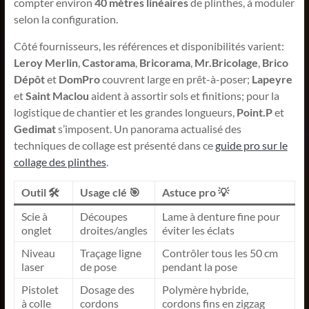
compter environ
40 mètres linéaires
de plinthes, à moduler
selon la configuration.
Côté fournisseurs, les références et disponibilités varient:
Leroy Merlin
,
Castorama
,
Bricorama
,
Mr.Bricolage
,
Brico
Dépôt
et
DomPro
couvrent large en prêt-à-poser;
Lapeyre
et
Saint Maclou
aident à assortir sols et finitions; pour la
logistique de chantier et les grandes longueurs,
Point.P
et
Gedimat
s’imposent. Un panorama actualisé des
techniques de collage est présenté dans ce
guide pro sur le
collage des plinthes
.
Outil 🛠️
Usage clé 🎯
Astuce pro 💡
Scie à
Découpes
Lame à denture fine pour
onglet
droites/angles
éviter les éclats
Niveau
Traçage ligne
Contrôler tous les 50 cm
laser
de pose
pendant la pose
Pistolet
Dosage des
Polymère hybride,
à colle
cordons
cordons fins en zigzag