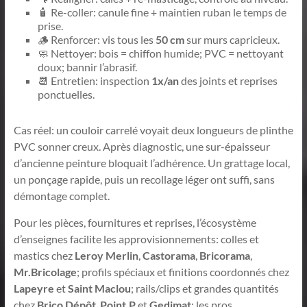
🧴 Re-coller: canule fine + maintien ruban le temps de
prise.
🪵 Renforcer: vis tous les
50 cm
sur murs capricieux.
🧼 Nettoyer: bois = chiffon humide; PVC = nettoyant
doux; bannir l’abrasif.
📆 Entretien: inspection
1x/an
des joints et reprises
ponctuelles.
Cas réel: un couloir carrelé voyait deux longueurs de plinthe
PVC sonner creux. Après diagnostic, une sur-épaisseur
d’ancienne peinture bloquait l’adhérence. Un grattage local,
un ponçage rapide, puis un recollage léger ont suffi, sans
démontage complet.
Pour les pièces, fournitures et reprises, l’écosystème
d’enseignes facilite les approvisionnements: colles et
mastics chez
Leroy Merlin
,
Castorama
,
Bricorama
,
Mr.Bricolage
; profils spéciaux et finitions coordonnés chez
Lapeyre
et
Saint Maclou
; rails/clips et grandes quantités
chez
Brico Dépôt
,
Point.P
et
Gedimat
; les pros