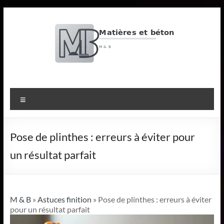
Aller
au
contenu
M
&
Menu
B
Matières
Pose de plinthes : erreurs à éviter pour
et
un résultat parfait
béton
M & B
»
Astuces finition
» Pose de plinthes : erreurs à éviter
pour un résultat parfait