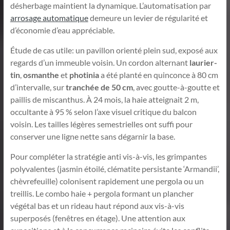
désherbage maintient la dynamique. L’automatisation par
arrosage automatique
demeure un levier de régularité et
d’économie d’eau appréciable.
Étude de cas utile: un pavillon orienté plein sud, exposé aux
regards d’un immeuble voisin. Un cordon alternant
laurier-
tin
,
osmanthe
et
photinia
a été planté en quinconce à 80 cm
d’intervalle, sur
tranchée de 50 cm
, avec goutte-à-goutte et
paillis de miscanthus. À 24 mois, la haie atteignait 2 m,
occultante à 95 % selon l’axe visuel critique du balcon
voisin. Les tailles légères semestrielles ont suffi pour
conserver une ligne nette sans dégarnir la base.
Pour compléter la stratégie anti vis-à-vis, les grimpantes
polyvalentes (jasmin étoilé, clématite persistante ‘Armandii’,
chèvrefeuille) colonisent rapidement une pergola ou un
treillis. Le combo haie + pergola formant un plancher
végétal bas et un rideau haut répond aux vis-à-vis
superposés (fenêtres en étage). Une attention aux