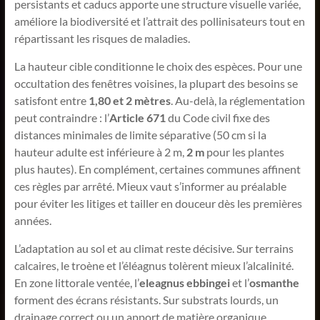
persistants et caducs apporte une structure visuelle variée,
améliore la biodiversité et l’attrait des pollinisateurs tout en
répartissant les risques de maladies.
La hauteur cible conditionne le choix des espèces. Pour une
occultation des fenêtres voisines, la plupart des besoins se
satisfont entre
1,80 et 2 mètres
. Au-delà, la réglementation
peut contraindre : l’
Article 671
du Code civil fixe des
distances minimales de limite séparative (50 cm si la
hauteur adulte est inférieure à 2 m,
2 m
pour les plantes
plus hautes). En complément, certaines communes affinent
ces règles par arrêté. Mieux vaut s’informer au préalable
pour éviter les litiges et tailler en douceur dès les premières
années.
L’adaptation au sol et au climat reste décisive. Sur terrains
calcaires, le troène et l’éléagnus tolèrent mieux l’alcalinité.
En zone littorale ventée, l’
eleagnus ebbingei
et l’
osmanthe
forment des écrans résistants. Sur substrats lourds, un
drainage correct ou un apport de matière organique