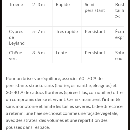
Troène
2–3 m
Rapide
Semi-
Rustiqu
persistant
taille fa
✂️
Cyprès
5–7 m
Très rapide
Persistant
Écran
de
express 
Leyland
Chêne
3–5 m
Lente
Persistant
Sobre 
vert
eau 💧
Pour un brise-vue équilibré, associer 60–70 % de
persistants structurants (laurier, osmanthe, eleagnus) et
30–40 % de caducs florifères (spirée, lilas, cornouiller) offre
un compromis dense et vivant. Ce mix maintient l’
intimité
sans monotonie et limite les tailles sévères. L’idée directrice
à retenir : une haie se choisit comme une façade végétale,
avec des strates, des volumes et une répartition des
pousses dans l’espace.