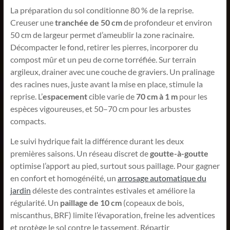
La préparation du sol conditionne 80 % de la reprise.
Creuser une
tranchée de 50 cm
de profondeur et environ
50 cm de largeur permet d’ameublir la zone racinaire.
Décompacter le fond, retirer les pierres, incorporer du
compost mûr et un peu de corne torréfiée. Sur terrain
argileux, drainer avec une couche de graviers. Un pralinage
des racines nues, juste avant la mise en place, stimule la
reprise. L’
espacement
cible varie de
70 cm à 1 m
pour les
espèces vigoureuses, et 50–70 cm pour les arbustes
compacts.
Le suivi hydrique fait la différence durant les deux
premières saisons. Un réseau discret de
goutte-à-goutte
optimise l’apport au pied, surtout sous paillage. Pour gagner
en confort et homogénéité, un
arrosage automatique du
jardin
déleste des contraintes estivales et améliore la
régularité. Un
paillage de 10 cm
(copeaux de bois,
miscanthus, BRF) limite l’évaporation, freine les adventices
et protège le sol contre le tassement. Répartir