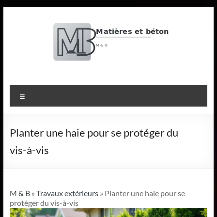
Aller
au
contenu
M
&
Menu
B
Matières
Planter une haie pour se protéger du
et
vis-à-vis
béton
M & B
»
Travaux extérieurs
» Planter une haie pour se
protéger du vis-à-vis