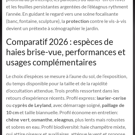
et les feuilles persistantes argentées de l’éléagnus rythment
l’année. En guidant le regard vers une scène focalisante
(banc, fontaine, sculpture), la
protection
contre le vis-à-vis
devient un prétexte à scénographier le jardin.
Comparatif 2026 : espèces de
haies brise-vue, performances et
usages complémentaires
Le choix d’espèces se mesure à l’aune du sol, de l’exposition,
du temps disponible pour la taille et de la rapidité
d’occultation attendue. Trois profils ressortent dans les
retours d’expérience récents. Profil express:
laurier-cerise
ou
cyprès de Leyland
, avec démarrage soigné,
paillage de
10 cm
et taille biannuelle. Profil économe en entretien:
chêne vert
,
osmanthe
,
eleagnus
, plus lents mais robustes
et sobres en eau. Profil biodiversité: haie champêtre mixte,
qui attire oiseaux et auxiliaires, atténue le vent et propose