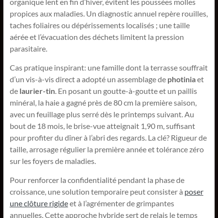
organique lent en fin d’hiver, évitent les poussées molles
propices aux maladies. Un diagnostic annuel repère rouilles,
taches foliaires ou dépérissements localisés ; une taille
aérée et l’évacuation des déchets limitent la pression
parasitaire.
Cas pratique inspirant: une famille dont la terrasse souffrait
d’un vis-à-vis direct a adopté un assemblage de
photinia
et
de
laurier-tin
. En posant un goutte-à-goutte et un paillis
minéral, la haie a gagné près de 80 cm la première saison,
avec un feuillage plus serré dès le printemps suivant. Au
bout de 18 mois, le brise-vue atteignait 1,90 m, suffisant
pour profiter du dîner à l’abri des regards. La clé? Rigueur de
taille, arrosage régulier la première année et tolérance zéro
sur les foyers de maladies.
Pour renforcer la confidentialité pendant la phase de
croissance, une solution temporaire peut consister à
poser
une clôture rigide
et à l’agrémenter de grimpantes
annuelles. Cette approche hybride sert de relais le temps