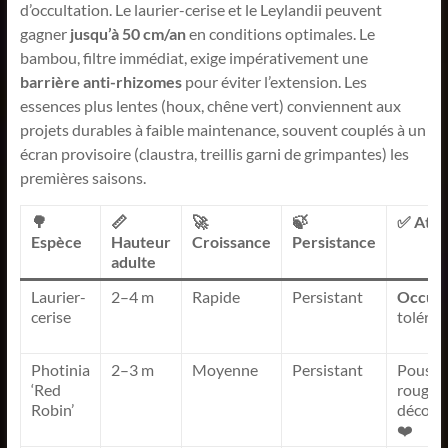
d’occultation. Le laurier-cerise et le Leylandii peuvent
gagner
jusqu’à 50 cm/an
en conditions optimales. Le
bambou, filtre immédiat, exige impérativement une
barrière anti-rhizomes
pour éviter l’extension. Les
essences plus lentes (houx, chêne vert) conviennent aux
projets durables à faible maintenance, souvent couplés à un
écran provisoire (claustra, treillis garni de grimpantes) les
premières saisons.
🌳
📏
🚀
🍃
✅ Atou
Espèce
Hauteur
Croissance
Persistance
adulte
Laurier-
2–4 m
Rapide
Persistant
Occult
cerise
toléran
Photinia
2–3 m
Moyenne
Persistant
Pousse
‘Red
rouges
Robin’
décorat
❤️