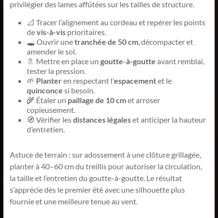
privilégier des lames affûtées sur les tailles de structure.
📐 Tracer l’alignement au cordeau et repérer les points
de
vis-à-vis
prioritaires.
🕳️ Ouvrir une
tranchée de 50 cm
, décompacter et
amender le sol.
🚿 Mettre en place un
goutte-à-goutte
avant remblai,
tester la pression.
🌱
Planter
en respectant l’
espacement
et le
quinconce
si besoin.
🌾 Étaler un
paillage de 10 cm
et arroser
copieusement.
🧭 Vérifier les
distances légales
et anticiper la hauteur
d’entretien.
Astuce de terrain : sur adossement à une clôture grillagée,
planter à 40–60 cm du treillis pour autoriser la circulation,
la taille et l’entretien du goutte-à-goutte. Le résultat
s’apprécie dès le premier été avec une silhouette plus
fournie et une meilleure tenue au vent.