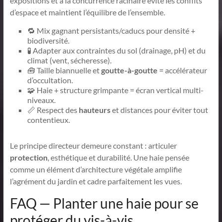
expositions et à la concurrence racinaire évite les conflits
d’espace et maintient l’équilibre de l’ensemble.
🔁 Mix gagnant persistants/caducs pour densité +
biodiversité.
🧪 Adapter aux contraintes du sol (drainage, pH) et du
climat (vent, sécheresse).
🧰 Taille biannuelle et
goutte-à-goutte
= accélérateur
d’occultation.
🧩 Haie + structure grimpante = écran vertical multi-
niveaux.
📏 Respect des
hauteurs
et distances pour éviter tout
contentieux.
Le principe directeur demeure constant : articuler
protection
, esthétique et durabilité. Une haie pensée
comme un élément d’architecture végétale amplifie
l’agrément du jardin et cadre parfaitement les vues.
FAQ — Planter une haie pour se
protéger du vis-à-vis