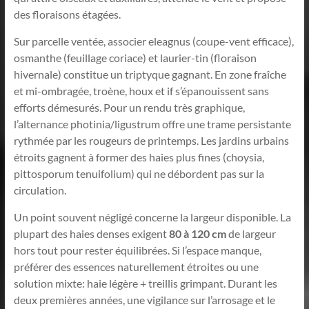
des floraisons étagées.
Sur parcelle ventée, associer eleagnus (coupe-vent efficace),
osmanthe (feuillage coriace) et laurier-tin (floraison
hivernale) constitue un triptyque gagnant. En zone fraîche
et mi-ombragée, troène, houx et if s’épanouissent sans
efforts démesurés. Pour un rendu très graphique,
l’alternance photinia/ligustrum offre une trame persistante
rythmée par les rougeurs de printemps. Les jardins urbains
étroits gagnent à former des haies plus fines (choysia,
pittosporum tenuifolium) qui ne débordent pas sur la
circulation.
Un point souvent négligé concerne la largeur disponible. La
plupart des haies denses exigent
80 à 120 cm
de largeur
hors tout pour rester équilibrées. Si l’espace manque,
préférer des essences naturellement étroites ou une
solution mixte: haie légère + treillis grimpant. Durant les
deux premières années, une vigilance sur l’arrosage et le