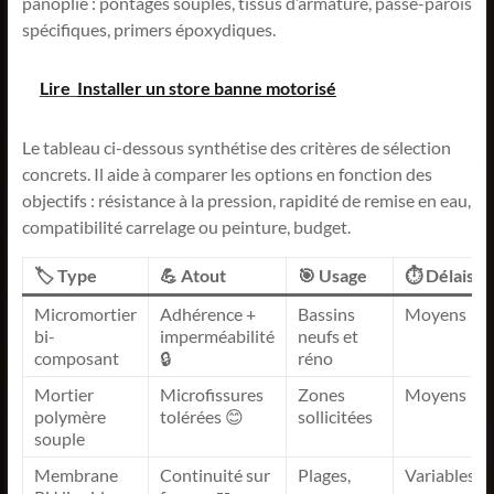
panoplie : pontages souples, tissus d’armature, passe-parois
spécifiques, primers époxydiques.
Lire
Installer un store banne motorisé
Le tableau ci-dessous synthétise des critères de sélection
concrets. Il aide à comparer les options en fonction des
objectifs : résistance à la pression, rapidité de remise en eau,
compatibilité carrelage ou peinture, budget.
🏷️ Type
💪 Atout
🎯 Usage
⏱️ Délais
Micromortier
Adhérence +
Bassins
Moyens
bi-
imperméabilité
neufs et
composant
🔒
réno
Mortier
Microfissures
Zones
Moyens
polymère
tolérées 😊
sollicitées
souple
Membrane
Continuité sur
Plages,
Variables