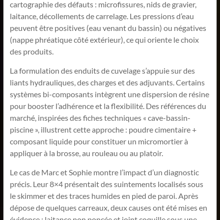
cartographie des défauts : microfissures, nids de gravier,
laitance, décollements de carrelage. Les pressions d’eau
peuvent être positives (eau venant du bassin) ou négatives
(nappe phréatique côté extérieur), ce qui oriente le choix
des produits.
La formulation des enduits de cuvelage s’appuie sur des
liants hydrauliques, des charges et des adjuvants. Certains
systèmes bi-composants intègrent une dispersion de résine
pour booster l’adhérence et la flexibilité. Des références du
marché, inspirées des fiches techniques « cave-bassin-
piscine », illustrent cette approche : poudre cimentaire +
composant liquide pour constituer un micromortier à
appliquer à la brosse, au rouleau ou au platoir.
Le cas de Marc et Sophie montre l’impact d’un diagnostic
précis. Leur 8×4 présentait des suintements localisés sous
le skimmer et des traces humides en pied de paroi. Après
dépose de quelques carreaux, deux causes ont été mises en
évidence : laitance non poncée et joint coquille sous une