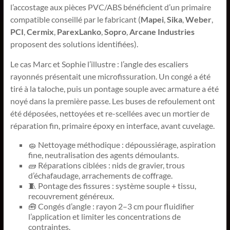
l’accostage aux pièces PVC/ABS bénéficient d’un primaire
compatible conseillé par le fabricant (
Mapei
,
Sika
,
Weber
,
PCI
,
Cermix
,
ParexLanko
,
Sopro
,
Arcane Industries
proposent des solutions identifiées).
Le cas Marc et Sophie l’illustre : l’angle des escaliers
rayonnés présentait une microfissuration. Un congé a été
tiré à la taloche, puis un pontage souple avec armature a été
noyé dans la première passe. Les buses de refoulement ont
été déposées, nettoyées et re-scellées avec un mortier de
réparation fin, primaire époxy en interface, avant cuvelage.
🧽 Nettoyage méthodique : dépoussiérage, aspiration
fine, neutralisation des agents démoulants.
🧱 Réparations ciblées : nids de gravier, trous
d’échafaudage, arrachements de coffrage.
🧵 Pontage des fissures : système souple + tissu,
recouvrement généreux.
🧰 Congés d’angle : rayon 2–3 cm pour fluidifier
l’application et limiter les concentrations de
contraintes.