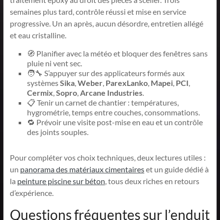
semaines plus tard, contrôle réussi et mise en service
progressive. Un an après, aucun désordre, entretien allégé
et eau cristalline.
🧭 Planifier avec la météo et bloquer des fenêtres sans
pluie ni vent sec.
🧑‍🔧 S’appuyer sur des applicateurs formés aux
systèmes
Sika
,
Weber
,
ParexLanko
,
Mapei
,
PCI
,
Cermix
,
Sopro
,
Arcane Industries
.
📋 Tenir un carnet de chantier : températures,
hygrométrie, temps entre couches, consommations.
🔁 Prévoir une visite post-mise en eau et un contrôle
des joints souples.
Pour compléter vos choix techniques, deux lectures utiles :
un
panorama des matériaux cimentaires
et un guide dédié à
la
peinture piscine sur béton
, tous deux riches en retours
d’expérience.
Questions fréquentes sur l’enduit