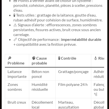
🧰 Points à vérifier avant de choisir un système :
porosité, cohésion, planéité, pièces à sceller, pressions
d’eau.
🧪 Tests utiles : grattage de la laitance, goutte d’eau,
ruban adhésif pour cohésion de surface, humidimètre.
⚠️ Signaux d’alerte : efflorescences, zones sombres
persistantes, fissures actives, bruit creux sous ancien
carrelage.
📏 Objectif de performance :
imperméabilité durable
+ compatibilité avec la finition prévue.
🔎
🧠 Cause
🧪 Contrôle
💧 Risqu
Problème
probable
Laitance
Béton non
Grattage/ponçage
Adhéren
importante
poncé
réduite 
Zones
Humidité
Film polyane 24 h
Faïençag
sombres
résiduelle
ou bulla
🫧
Bruit creux
Décollement
Marteau,
Décolle
local
auscultation
global 🚨