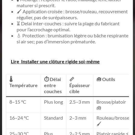
maturer si prescrit.
🖌️ Application croisée : brosse/rouleau, recouvrement
régulier, pas de surépaisseurs.
⏳ Delai inter-couches : suivre la plage du fabricant
pour l’accrochage optimal.
💧 Protection : brumisation légère ou bâche respirante
si air sec; pas d’immersion prématurée.
Lire
Installer une clôture rigide soi-même
🌡️
⏱️ Délai
📏
🧰 Outils
Température
entre
Épaisseur
couches
cible
8–15 °C
Plus long
2.5–3 mm
Brosse/platoir
🧰
16–24 °C
Standard
2–3 mm
Rouleau/brosse
🖌️
25–30 °C
Plus
2–2.5 mm
Platoir rapide ⚡