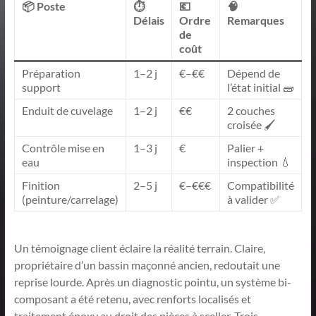
📦 Poste
⏱️
💶
🧠
Délais
Ordre
Remarques
de
coût
Préparation
1–2 j
€–€€
Dépend de
support
l’état initial 🧱
Enduit de cuvelage
1–2 j
€€
2 couches
croisée 🖌️
Contrôle mise en
1–3 j
€
Palier +
eau
inspection 💧
Finition
2–5 j
€–€€€
Compatibilité
(peinture/carrelage)
à valider ✅
Un témoignage client éclaire la réalité terrain. Claire,
propriétaire d’un bassin maçonné ancien, redoutait une
reprise lourde. Après un diagnostic pointu, un système bi-
composant a été retenu, avec renforts localisés et
traitement époxy au droit des pièces à sceller. Trois