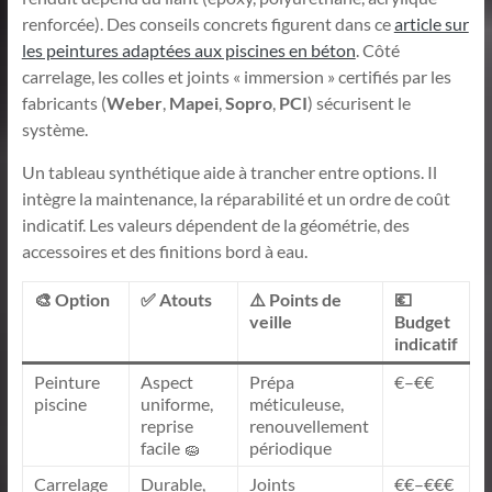
renforcée). Des conseils concrets figurent dans ce
article sur
les peintures adaptées aux piscines en béton
. Côté
carrelage, les colles et joints « immersion » certifiés par les
fabricants (
Weber
,
Mapei
,
Sopro
,
PCI
) sécurisent le
système.
Un tableau synthétique aide à trancher entre options. Il
intègre la maintenance, la réparabilité et un ordre de coût
indicatif. Les valeurs dépendent de la géométrie, des
accessoires et des finitions bord à eau.
🎨 Option
✅ Atouts
⚠️ Points de
💶
veille
Budget
indicatif
Peinture
Aspect
Prépa
€–€€
piscine
uniforme,
méticuleuse,
reprise
renouvellement
facile 🧽
périodique
Carrelage
Durable,
Joints
€€–€€€