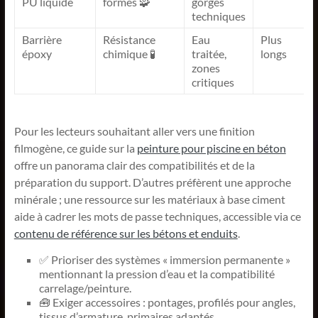
PU liquide
formes 🧩
gorges
techniques
Barrière
Résistance
Eau
Plus
époxy
chimique 🧪
traitée,
longs
zones
critiques
Pour les lecteurs souhaitant aller vers une finition
filmogène, ce guide sur la
peinture pour piscine en béton
offre un panorama clair des compatibilités et de la
préparation du support. D’autres préfèrent une approche
minérale ; une ressource sur les matériaux à base ciment
aide à cadrer les mots de passe techniques, accessible via ce
contenu de référence sur les bétons et enduits
.
✅ Prioriser des systèmes « immersion permanente »
mentionnant la pression d’eau et la compatibilité
carrelage/peinture.
🧰 Exiger accessoires : pontages, profilés pour angles,
tissus d’armature, primaires adaptés.