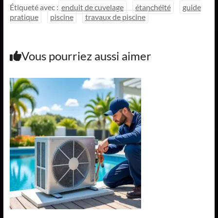
Étiqueté avec :
enduit de cuvelage
étanchéité
guide
pratique
piscine
travaux de piscine
Vous pourriez aussi aimer