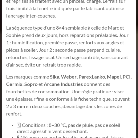
et reprises se traitent avec un pinceau chargé. Le frais sur
frais limité à la fenêtre indiquée par le fabricant optimise
l’ancrage inter-couches.
La séquence type d’une 8×4 semblable à celle de Marc et
Sophie prend deux jours, hors réparations préalables. Jour
1 : humidification, première passe, renforts aux angles et
pièces à sceller. Jour 2 : seconde passe perpendiculaire,
retouches, lissage local. Un séchage contrôlé, sans courant
d’air sec, évite un retrait trop rapide.
Les marques comme
Sika
,
Weber
,
ParexLanko
,
Mapei
,
PCI
,
Cermix
,
Sopro
et
Arcane Industries
donnent des
fourchettes de consommation. Une règle pratique : viser
une épaisseur finale conforme à la fiche technique, souvent
2 à 3 mm en deux couches, davantage dans les zones de
renfort.
🗓️ Conditions : 8–30 °C, pas de pluie, pas de soleil
direct agressif ni vent desséchant.
🧪 Mélange : respecter le ratio, malaxage lent, laisser