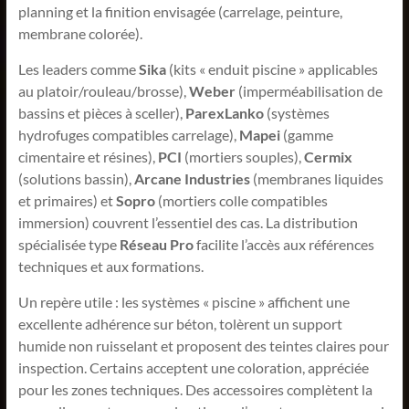
planning et la finition envisagée (carrelage, peinture,
membrane colorée).
Les leaders comme
Sika
(kits « enduit piscine » applicables
au platoir/rouleau/brosse),
Weber
(imperméabilisation de
bassins et pièces à sceller),
ParexLanko
(systèmes
hydrofuges compatibles carrelage),
Mapei
(gamme
cimentaire et résines),
PCI
(mortiers souples),
Cermix
(solutions bassin),
Arcane Industries
(membranes liquides
et primaires) et
Sopro
(mortiers colle compatibles
immersion) couvrent l’essentiel des cas. La distribution
spécialisée type
Réseau Pro
facilite l’accès aux références
techniques et aux formations.
Un repère utile : les systèmes « piscine » affichent une
excellente adhérence sur béton, tolèrent un support
humide non ruisselant et proposent des teintes claires pour
inspection. Certains acceptent une coloration, appréciée
pour les zones techniques. Des accessoires complètent la