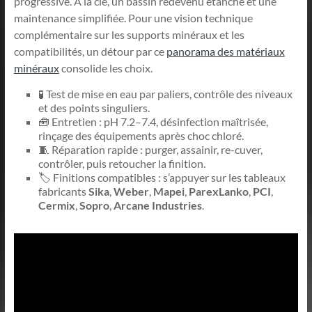
progressive. À la clé, un bassin redevenu étanche et une
maintenance simplifiée. Pour une vision technique
complémentaire sur les supports minéraux et les
compatibilités, un détour par ce
panorama des matériaux
minéraux
consolide les choix.
🧪 Test de mise en eau par paliers, contrôle des niveaux
et des points singuliers.
🧰 Entretien : pH 7.2–7.4, désinfection maîtrisée,
rinçage des équipements après choc chloré.
🧵 Réparation rapide : purger, assainir, re-cuver,
contrôler, puis retoucher la finition.
🏷️ Finitions compatibles : s’appuyer sur les tableaux
fabricants
Sika
,
Weber
,
Mapei
,
ParexLanko
,
PCI
,
Cermix
,
Sopro
,
Arcane Industries
.