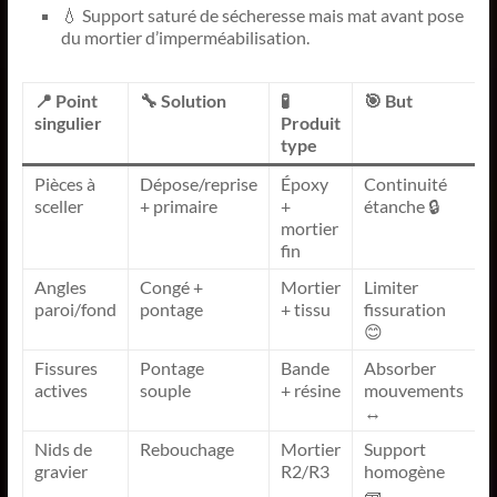
💧 Support saturé de sécheresse mais mat avant pose
du mortier d’imperméabilisation.
📍 Point
🔧 Solution
🧪
🎯 But
singulier
Produit
type
Pièces à
Dépose/reprise
Époxy
Continuité
sceller
+ primaire
+
étanche 🔒
mortier
fin
Angles
Congé +
Mortier
Limiter
paroi/fond
pontage
+ tissu
fissuration
😊
Fissures
Pontage
Bande
Absorber
actives
souple
+ résine
mouvements
↔️
Nids de
Rebouchage
Mortier
Support
gravier
R2/R3
homogène
🧱