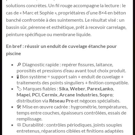
solutions concrètes. Un fil rouge accompagne la lecture : le
cas de « Marc et Sophie », propriétaires d’une 8×4 en béton
banché confrontée à des suintements. Le résultat visé : un
bassin sûr, pérenne et esthétique, prêt à recevoir carrelage,
peinture spécifique ou membrane liquide.
En bref : réussir un enduit de cuvelage étanche pour
piscine
🔎 Diagnostic rapide : repérer fissures, laitance,
porosités et pressions d’eau avant tout choix produit.
🧪 Bon système = support sain + enduit de cuvelage +
traitements des points singuliers + finition compatible.
🏷️ Marques fiables :
Sika
,
Weber
,
ParexLanko
,
Mapei
,
PCI
,
Cermix
,
Arcane Industries
,
Sopro
;
distribution via
Réseau Pro
et négoces spécialisés.
🛠️ Mise en œuvre cadrée : hygrométrie, températures,
temps entre couches, épaisseurs contrôlées, essais de
remplissage.
🧼 Durabilité : contrôles périodiques, joints souples
entretenus, réparations ciblées et finitions adaptées