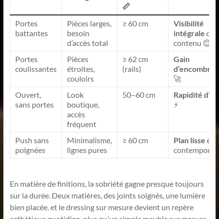
📏
Portes
Pièces larges,
≥ 60 cm
Visibilité
battantes
besoin
intégrale
du
d’accès total
contenu 😊
Portes
Pièces
≥ 62 cm
Gain
coulissantes
étroites,
(rails)
d’encombre
couloirs
🚀
Ouvert,
Look
50–60 cm
Rapidité d’u
sans portes
boutique,
⚡
accès
fréquent
Push sans
Minimalisme,
≥ 60 cm
Plan lisse
et
poignées
lignes pures
contemporain
En matière de finitions, la sobriété gagne presque toujours
sur la durée. Deux matières, des joints soignés, une lumière
bien placée, et le dressing sur mesure devient un repère
esthétique quotidien, plus qu’un simple meuble sur mesure.