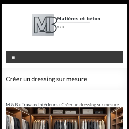
Aller
au
contenu
M
&
Menu
B
Matières
Créer un dressing sur mesure
et
béton
M & B
»
Travaux intérieurs
» Créer un dressing sur mesure