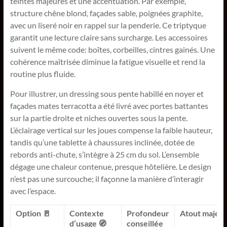
teintes majeures et une accentuation. Par exemple,
structure chêne blond, façades sable, poignées graphite,
avec un liseré noir en rappel sur la penderie. Ce triptyque
garantit une lecture claire sans surcharge. Les accessoires
suivent le même code: boîtes, corbeilles, cintres gainés. Une
cohérence maîtrisée diminue la fatigue visuelle et rend la
routine plus fluide.
Pour illustrer, un dressing sous pente habillé en noyer et
façades mates terracotta a été livré avec portes battantes
sur la partie droite et niches ouvertes sous la pente.
L’éclairage vertical sur les joues compense la faible hauteur,
tandis qu’une tablette à chaussures inclinée, dotée de
rebords anti-chute, s’intègre à 25 cm du sol. L’ensemble
dégage une chaleur contenue, presque hôtelière. Le design
n’est pas une surcouche; il façonne la manière d’interagir
avec l’espace.
Option 🚪
Contexte
Profondeur
Atout majeur
d’usage 🧭
conseillée