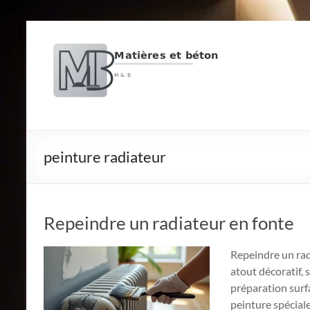
Aller
M
au
contenu
&
B
Matières
et
béton
peinture radiateur
Repeindre un radiateur en fonte
Repeindre un rad
atout décoratif, 
préparation surf
peinture spéciale