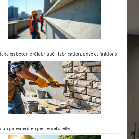
che en béton préfabriqué : fabrication, pose et finitions
r un parement en pierre naturelle